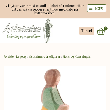
Vi bytter varer med et smil - i løbet af 1 måned efter
MENU
datoen på kassebon eller til og med dato på
byttemærket.
0
Tilbud
Forside
›
Legetøj
›
Ostheimers træfigurer
›
Høns og Hønsefugle.