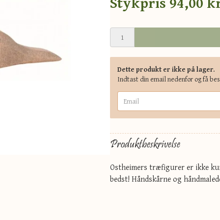
Stykpris
94,00 kr
Dette produkt er ikke på lager.
Indtast din email nedenfor og få be
Produktbeskrivelse
Ostheimers træfigurer er ikke kun
bedst! Håndskårne og håndmalede 