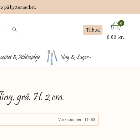
ato på byttemærket.
0
Tilbud
0,00 kr.
ceptet & Ældrepleje
Ting & Sager
ling, grå. H. 2 cm.
Varenummer:
11408