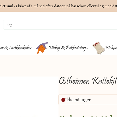
d et smil - i løbet af 1 måned efter datoen på kassebon eller til og med d
ter & Strikkeskole
Uldtøj & Beklædning
Blekon
Ostheimer. Kattekil
Ikke på lager