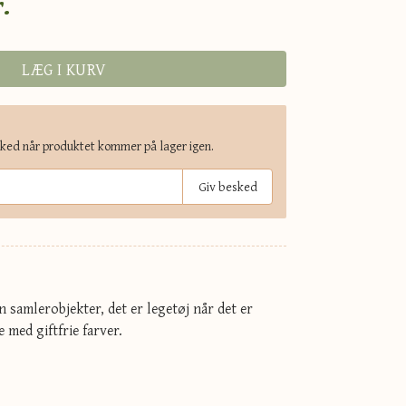
.
LÆG I KURV
sked når produktet kommer på lager igen.
Giv besked
 samlerobjekter, det er legetøj når det er
med giftfrie farver.