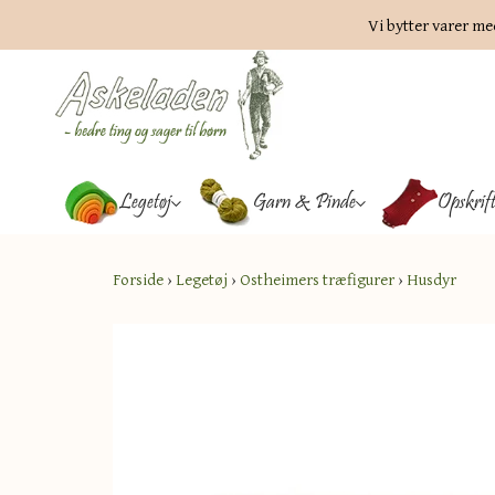
Vi bytter varer me
Legetøj
Garn & Pinde
Opskrif
Forside
›
Legetøj
›
Ostheimers træfigurer
›
Husdyr