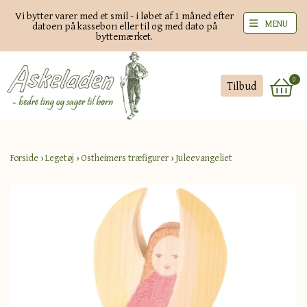
Vi bytter varer med et smil - i løbet af 1 måned efter
MENU
datoen på kassebon eller til og med dato på
byttemærket.
0
Tilbud
Forside
›
Legetøj
›
Ostheimers træfigurer
›
Juleevangeliet