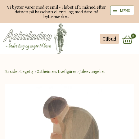
Vi bytter varer med et smil - i løbet af 1 måned efter
MENU
datoen på kassebon eller til og med dato på
byttemærket.
0
Tilbud
Forside
›
Legetøj
›
Ostheimers træfigurer
›
Juleevangeliet