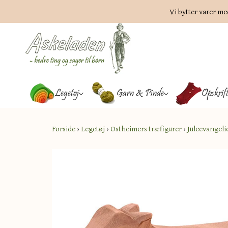
Vi bytter varer me
Legetøj
Garn & Pinde
Opskrif
Forside
›
Legetøj
›
Ostheimers træfigurer
›
Juleevangeli