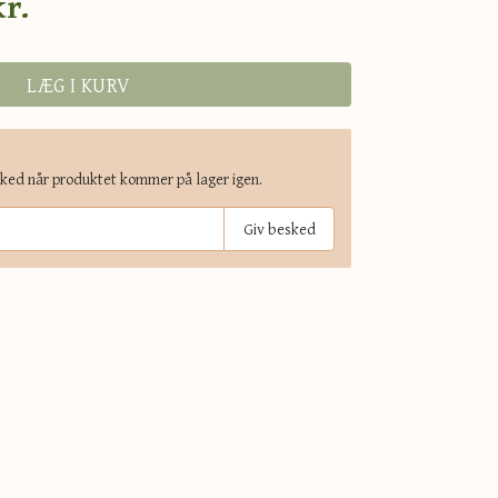
kr.
LÆG I KURV
sked når produktet kommer på lager igen.
Giv besked