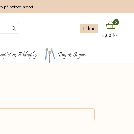
ato på byttemærket.
0
Tilbud
0,00 kr.
ceptet & Ældrepleje
Ting & Sager