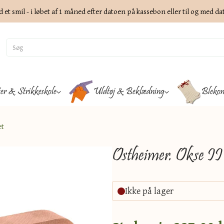
d et smil - i løbet af 1 måned efter datoen på kassebon eller til og med d
ter & Strikkeskole
Uldtøj & Beklædning
Blekon
et
Ostheimer. Okse II
Ikke på lager