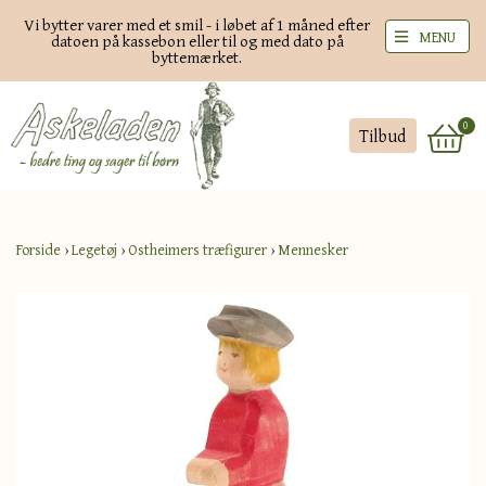
Vi bytter varer med et smil - i løbet af 1 måned efter
MENU
datoen på kassebon eller til og med dato på
byttemærket.
0
Tilbud
Forside
›
Legetøj
›
Ostheimers træfigurer
›
Mennesker