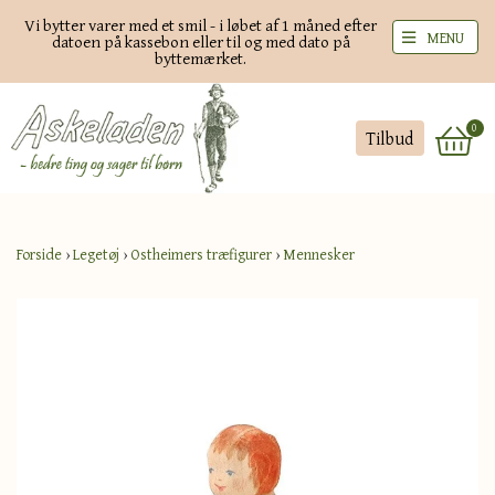
Vi bytter varer med et smil - i løbet af 1 måned efter
MENU
datoen på kassebon eller til og med dato på
byttemærket.
0
Tilbud
Forside
›
Legetøj
›
Ostheimers træfigurer
›
Mennesker