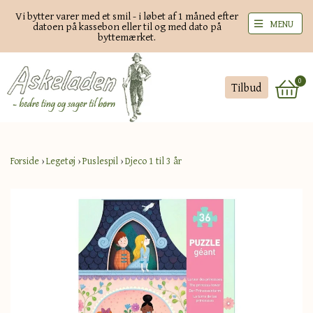
Vi bytter varer med et smil - i løbet af 1 måned efter
MENU
datoen på kassebon eller til og med dato på
byttemærket.
0
Tilbud
Forside
›
Legetøj
›
Puslespil
›
Djeco 1 til 3 år