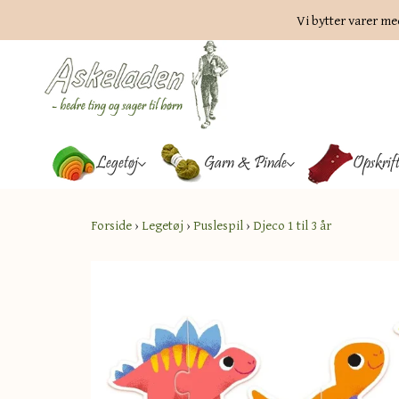
Vi bytter varer me
Legetøj
Garn & Pinde
Opskrif
Forside
›
Legetøj
›
Puslespil
›
Djeco 1 til 3 år