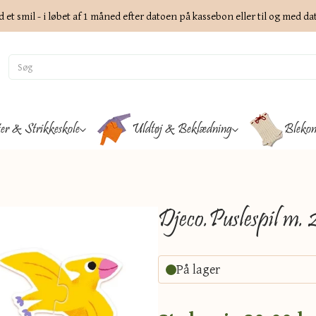
d et smil - i løbet af 1 måned efter datoen på kassebon eller til og med d
ter & Strikkeskole
Uldtøj & Beklædning
Blekon
Djeco.Puslespil m. 2
På lager