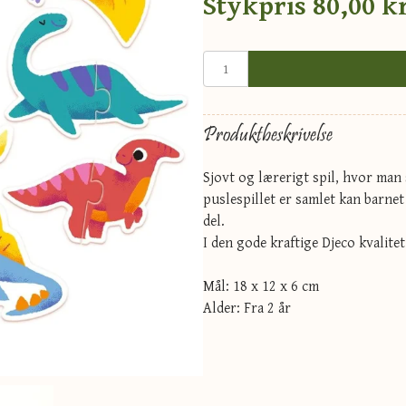
Stykpris
80,00 kr
Produktbeskrivelse
Sjovt og lærerigt spil, hvor man 
puslespillet er samlet kan barnet
del.
I den gode kraftige Djeco kvalitet
Mål: 18 x 12 x 6 cm
Alder: Fra 2 år