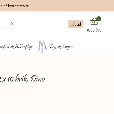
ato på byttemærket.
0
Tilbud
0,00 kr.
ceptet & Ældrepleje
Ting & Sager
 x 10 brik. Dino