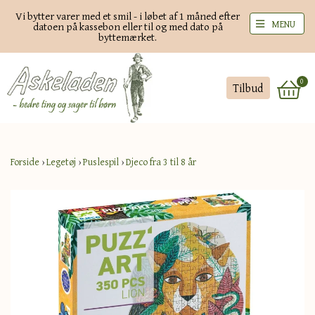
Vi bytter varer med et smil - i løbet af 1 måned efter
MENU
datoen på kassebon eller til og med dato på
byttemærket.
0
Tilbud
Forside
›
Legetøj
›
Puslespil
›
Djeco fra 3 til 8 år