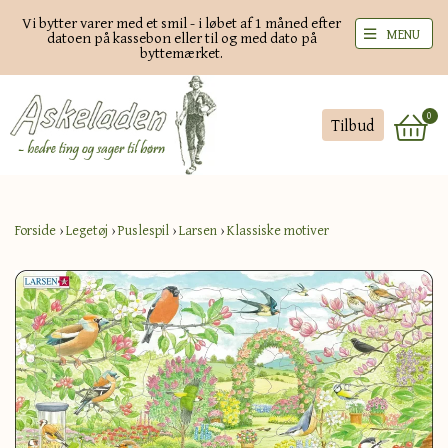
Vi bytter varer med et smil - i løbet af 1 måned efter
MENU
datoen på kassebon eller til og med dato på
byttemærket.
0
Tilbud
Forside
›
Legetøj
›
Puslespil
›
Larsen
›
Klassiske motiver