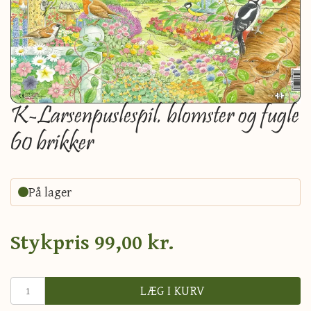
K-Larsenpuslespil. blomster og fugle
60 brikker
På lager
Stykpris
99,00 kr.
LÆG I KURV