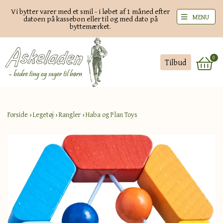
Vi bytter varer med et smil - i løbet af 1 måned efter
MENU
datoen på kassebon eller til og med dato på
byttemærket.
0
Tilbud
Forside
›
Legetøj
›
Rangler
›
Haba og Plan Toys