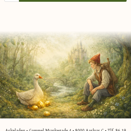
Askeladen • Gammel Munkegade 4 • 8000 Aarhus C • Tlf. 86 19