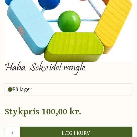
Haba. Sekssidet rangle
På lager
Stykpris
100,00 kr.
LÆG I KURV