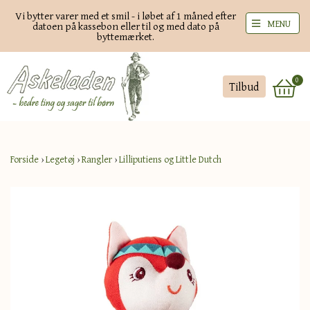
Vi bytter varer med et smil - i løbet af 1 måned efter
MENU
datoen på kassebon eller til og med dato på
byttemærket.
0
Tilbud
Forside
›
Legetøj
›
Rangler
›
Lilliputiens og Little Dutch