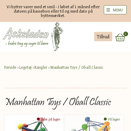
Vi bytter varer med et smil - i løbet af 1 måned efter
MENU
datoen på kassebon eller til og med dato på
byttemærket.
0
Tilbud
Forside
›
Legetøj
›
Rangler
›
Manhattan Toys / Oball Classic
Manhattan Toys / Oball Classic
Ikke på lager
På lager