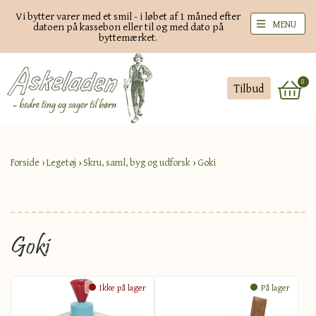
Vi bytter varer med et smil - i løbet af 1 måned efter
MENU
datoen på kassebon eller til og med dato på
byttemærket.
0
Tilbud
Forside
›
Legetøj
›
Skru, saml, byg og udforsk
›
Goki
Goki
Ikke på lager
På lager