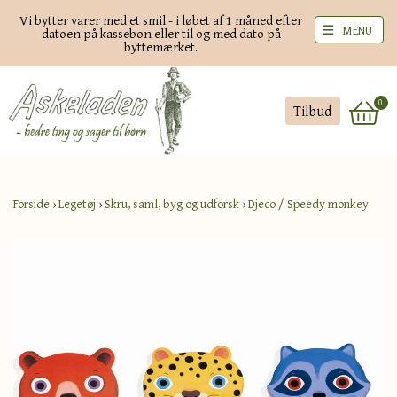
Vi bytter varer med et smil - i løbet af 1 måned efter
MENU
datoen på kassebon eller til og med dato på
byttemærket.
0
Tilbud
Forside
›
Legetøj
›
Skru, saml, byg og udforsk
›
Djeco / Speedy monkey