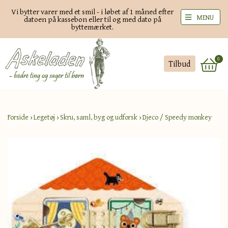
Vi bytter varer med et smil - i løbet af 1 måned efter
MENU
datoen på kassebon eller til og med dato på
byttemærket.
0
Tilbud
Forside
›
Legetøj
›
Skru, saml, byg og udforsk
›
Djeco / Speedy monkey