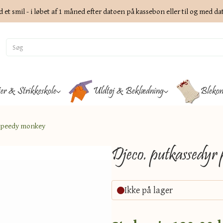
d et smil - i løbet af 1 måned efter datoen på kassebon eller til og med d
ter & Strikkeskole
Uldtøj & Beklædning
Blekon
Speedy monkey
Djeco. putkassedyr 
Ikke på lager