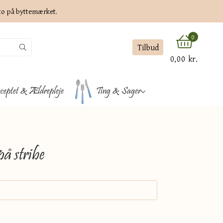
ato på byttemærket.
0
Tilbud
0,00 kr.
ceptet & Ældrepleje
Ting & Sager
på stribe