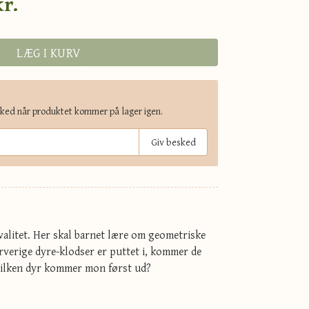
kr.
LÆG I KURV
sked når produktet kommer på lager igen.
Giv besked
valitet. Her skal barnet lære om geometriske
arverige dyre-klodser er puttet i, kommer de
Hvilken dyr kommer mon først ud?