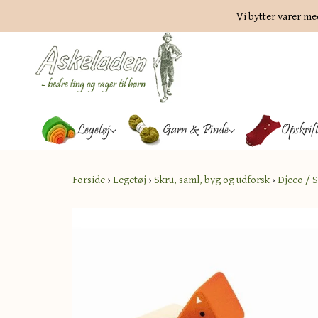
Vi bytter varer me
Legetøj
Garn & Pinde
Opskrif
Forside
›
Legetøj
›
Skru, saml, byg og udforsk
›
Djeco / 