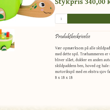
Stykpris
340,00 
Produktbeskrivelse
Vær opmærksom på alle skildpadd
med dette spil. Træhammeren er ud
bliver slået, dukker en anden aut
skildpaddens ben, hoved og hale s
motorikspil med en ekstra sjov f
8 x 18 x 18