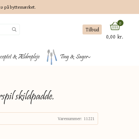
ato på byttemærket.
0
Tilbud
0,00 kr.
ceptet & Ældrepleje
Ting & Sager
pil skildpadde.
Varenummer:
11221