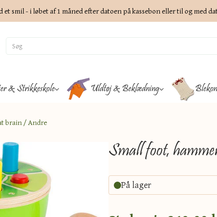
d et smil - i løbet af 1 måned efter datoen på kassebon eller til og med d
ter & Strikkeskole
Uldtøj & Beklædning
Blekon
at brain / Andre
Small foot, hammers
På lager