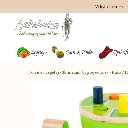
Vi bytter varer me
Legetøj
Garn & Pinde
Opskrif
Forside
›
Legetøj
›
Skru, saml, byg og udforsk
›
Haba / F