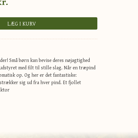
kr.
LÆG I KURV
er! Små børn kan bevise deres nøjagtighed
styret med filt til stille slag. Når en træpind
omatisk op. Og her er det fantastiske:
trækker sig ud fra hver pind. Et fjollet
aktor