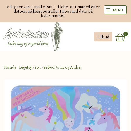
Vi bytter varer med et smil - i løbet af 1 måned efter
MENU
datoen på kassebon eller til og med dato på
byttemærket.
0
Tilbud
Forside
›
Legetøj
›
Spil
›
eeBoo, Vilac og Andre.