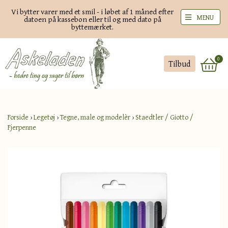
Vi bytter varer med et smil - i løbet af 1 måned efter
MENU
datoen på kassebon eller til og med dato på
byttemærket.
0
Tilbud
Forside
›
Legetøj
›
Tegne, male og modelèr
›
Staedtler / Giotto /
Fjerpenne