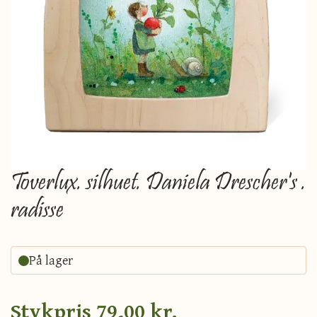
Toverlux. silhuet. Daniela Drescher's .
radisse
På lager
Stykpris
79,00 kr.