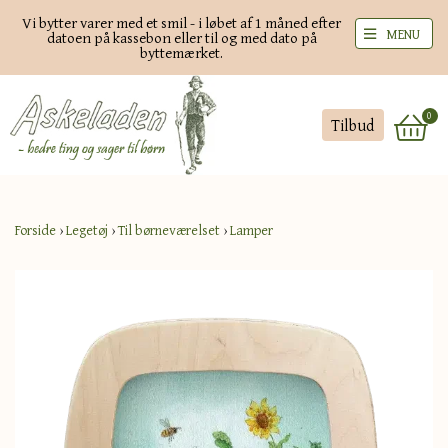
Vi bytter varer med et smil - i løbet af 1 måned efter
MENU
datoen på kassebon eller til og med dato på
byttemærket.
0
Tilbud
Forside
›
Legetøj
›
Til børneværelset
›
Lamper