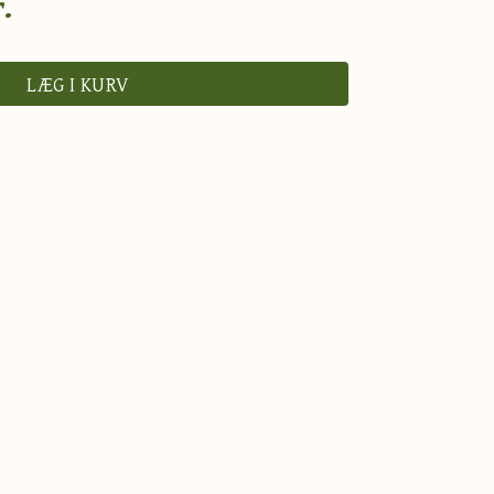
.
LÆG I KURV