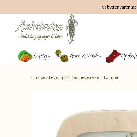
Vi bytter varer me
Legetøj
Garn & Pinde
Opskrif
Forside
›
Legetøj
›
Til børneværelset
›
Lamper