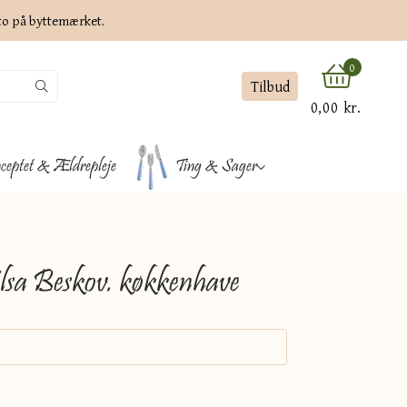
ato på byttemærket.
0
Tilbud
0,00 kr.
ceptet & Ældrepleje
Ting & Sager
Elsa Beskov. køkkenhave