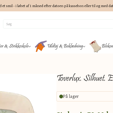
d et smil - i løbet af 1 måned efter datoen på kassebon eller til og med d
ter & Strikkeskole
Uldtøj & Beklædning
Blekon
Toverlux. Silhuet. 
På lager