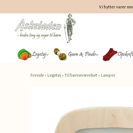
Vi bytter varer me
Legetøj
Garn & Pinde
Opskrif
Forside
›
Legetøj
›
Til børneværelset
›
Lamper