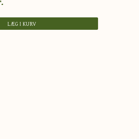
.
LÆG I KURV