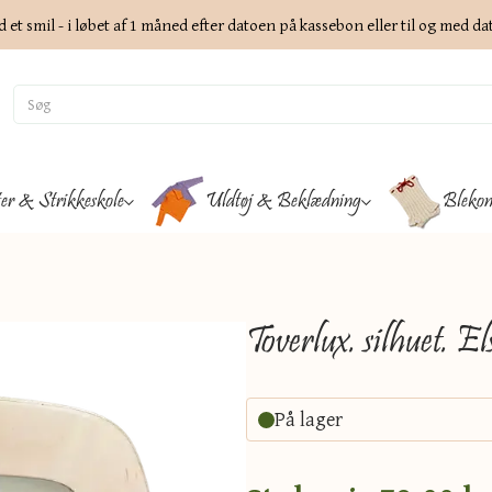
d et smil - i løbet af 1 måned efter datoen på kassebon eller til og med d
ter & Strikkeskole
Uldtøj & Beklædning
Blekon
Toverlux. silhuet. 
På lager