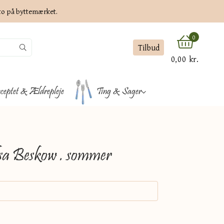
ato på byttemærket.
0
Tilbud
0,00 kr.
ceptet & Ældrepleje
Ting & Sager
Elsa Beskow . sommer