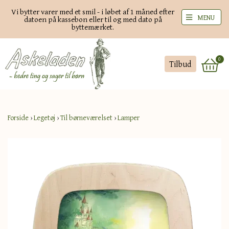
Vi bytter varer med et smil - i løbet af 1 måned efter
MENU
datoen på kassebon eller til og med dato på
byttemærket.
0
Tilbud
Forside
›
Legetøj
›
Til børneværelset
›
Lamper