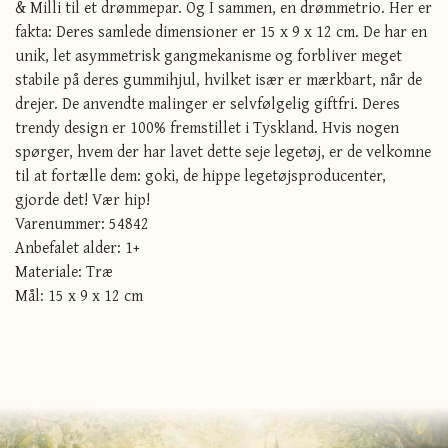
& Milli til et drømmepar. Og I sammen, en drømmetrio. Her er
fakta: Deres samlede dimensioner er 15 x 9 x 12 cm. De har en
unik, let asymmetrisk gangmekanisme og forbliver meget
stabile på deres gummihjul, hvilket især er mærkbart, når de
drejer. De anvendte malinger er selvfølgelig giftfri. Deres
trendy design er 100% fremstillet i Tyskland. Hvis nogen
spørger, hvem der har lavet dette seje legetøj, er de velkomne
til at fortælle dem: goki, de hippe legetøjsproducenter,
gjorde det! Vær hip!
Varenummer: 54842
Anbefalet alder: 1+
Materiale: Træ
Mål: 15 x 9 x 12 cm