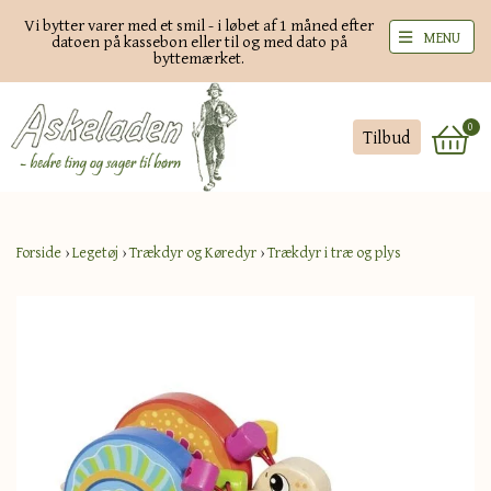
Vi bytter varer med et smil - i løbet af 1 måned efter
MENU
datoen på kassebon eller til og med dato på
byttemærket.
0
Tilbud
Forside
›
Legetøj
›
Trækdyr og Køredyr
›
Trækdyr i træ og plys