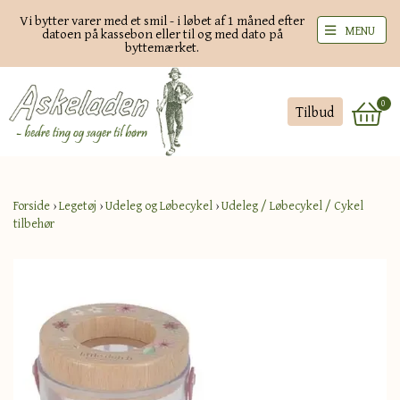
Vi bytter varer med et smil - i løbet af 1 måned efter
MENU
datoen på kassebon eller til og med dato på
byttemærket.
0
Tilbud
Forside
›
Legetøj
›
Udeleg og Løbecykel
›
Udeleg / Løbecykel / Cykel
tilbehør