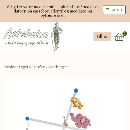
Vi bytter varer med et smil - i løbet af 1 måned efter
MENU
datoen på kassebon eller til og med dato på
byttemærket.
0
Tilbud
Forside
›
Legetøj
›
Uro'er
›
Godtbergsen