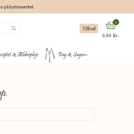
ato på byttemærket.
0
Tilbud
0,00 kr.
ceptet & Ældrepleje
Ting & Sager
p.