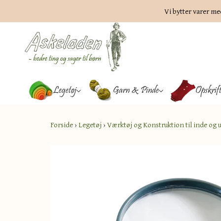
Vi bytter varer me
Legetøj
Garn & Pinde
Opskrif
Forside
›
Legetøj
›
Værktøj og Konstruktion til inde og 