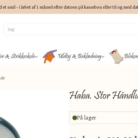
d et smil - i løbet af 1 måned efter datoen på kassebon eller til og med d
ter & Strikkeskole
Uldtøj & Beklædning
Blekon
ude
Haba. Stor Håndlu
På lager