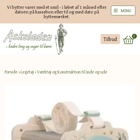
Vi bytter varer med et smil - i løbet af 1 måned efter
MENU
datoen på kassebon eller til og med dato på
byttemærket.
0
Tilbud
Forside
›
Legetøj
›
Værktøj og Konstruktion til inde og ude