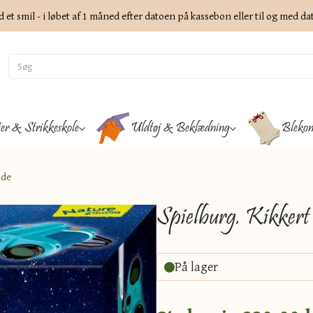
d et smil - i løbet af 1 måned efter datoen på kassebon eller til og med d
ter & Strikkeskole
Uldtøj & Beklædning
Blekon
ude
Spielburg. Kikkert
På lager