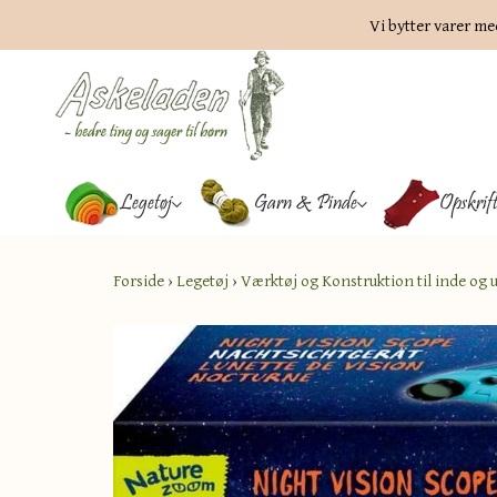
Vi bytter varer me
Legetøj
Garn & Pinde
Opskrif
Forside
›
Legetøj
›
Værktøj og Konstruktion til inde og 