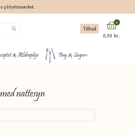
ato på byttemærket.
0
Tilbud
0,00 kr.
ceptet & Ældrepleje
Ting & Sager
 med nattesyn