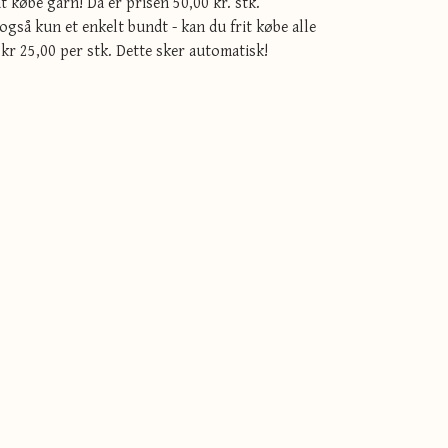
t købe garn! Da er prisen 50,00 kr. stk.
også kun et enkelt bundt - kan du frit købe alle
 kr 25,00 per stk. Dette sker automatisk!