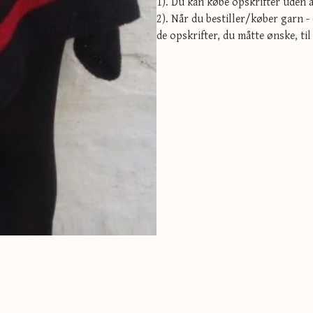
1). Du kan købe opskrifter uden a
2). Når du bestiller/køber garn - 
de opskrifter, du måtte ønske, til