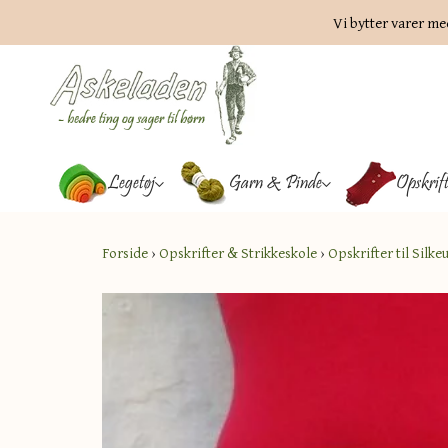
Vi bytter varer me
Legetøj
Garn & Pinde
Opskrif
Forside
›
Opskrifter & Strikkeskole
›
Opskrifter til Silke