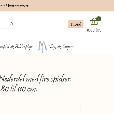
ato på byttemærket.
0
Tilbud
0,00 kr.
ceptet & Ældrepleje
Ting & Sager
Nederdel med fire spidser.
80 til 110 cm.