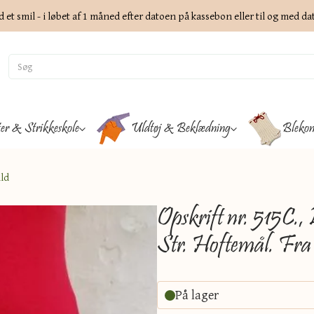
d et smil - i løbet af 1 måned efter datoen på kassebon eller til og med d
ter & Strikkeskole
Uldtøj & Beklædning
Blekon
uld
Opskrift nr. 515C., 
Str. Hoftemål. Fra 
På lager