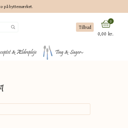
ato på byttemærket.
0
Tilbud
0,00 kr.
ceptet & Ældrepleje
Ting & Sager
A