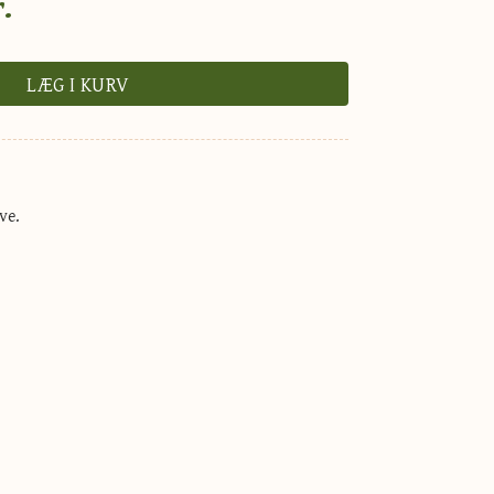
.
LÆG I KURV
ve.