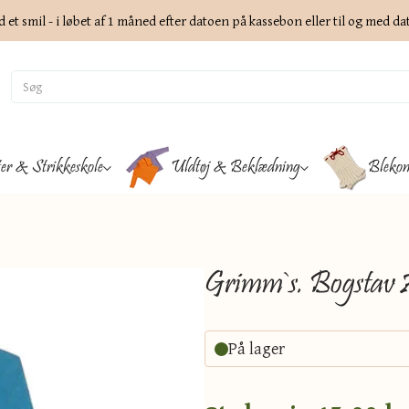
d et smil - i løbet af 1 måned efter datoen på kassebon eller til og med d
ter & Strikkeskole
Uldtøj & Beklædning
Blekon
Grimm`s. Bogstav 
På lager