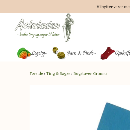
Vi bytter varer me
Legetøj
Garn & Pinde
Opskrif
Forside
›
Ting & Sager
›
Bogstaver. Grimms