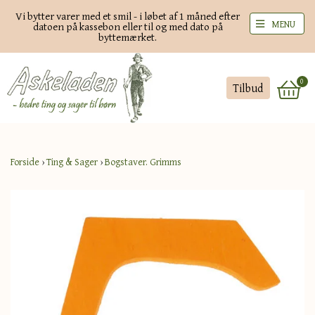
Vi bytter varer med et smil - i løbet af 1 måned efter
MENU
datoen på kassebon eller til og med dato på
byttemærket.
0
Tilbud
Forside
›
Ting & Sager
›
Bogstaver. Grimms