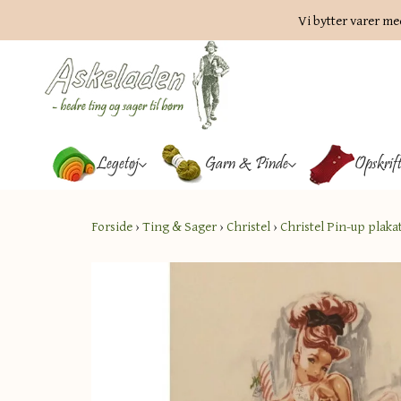
Vi bytter varer me
Legetøj
Garn & Pinde
Opskrif
Forside
›
Ting & Sager
›
Christel
›
Christel Pin-up plaka