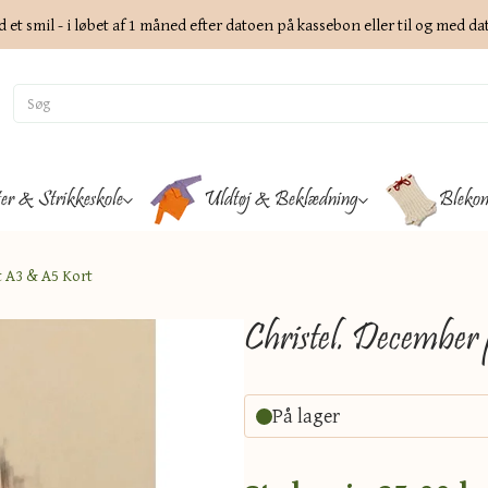
d et smil - i løbet af 1 måned efter datoen på kassebon eller til og med d
ter & Strikkeskole
Uldtøj & Beklædning
Blekon
t A3 & A5 Kort
Christel. December
På lager