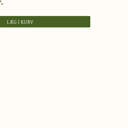
.
LÆG I KURV