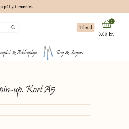
ato på byttemærket.
0
Tilbud
0,00 kr.
ceptet & Ældrepleje
Ting & Sager
 pin-up. Kort A5