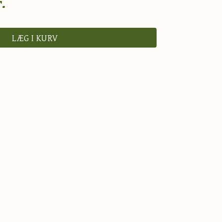
.
LÆG I KURV