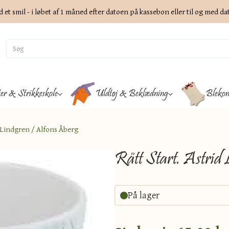
d et smil - i løbet af 1 måned efter datoen på kassebon eller til og med d
ter & Strikkeskole
Uldtøj & Beklædning
Blekon
 Lindgren / Alfons Åberg
Rätt Start. Astrid
På lager