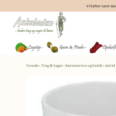
Vi bytter varer me
Legetøj
Garn & Pinde
Opskrif
Forside
›
Ting & Sager
›
Børneservice og bestik
›
Astrid