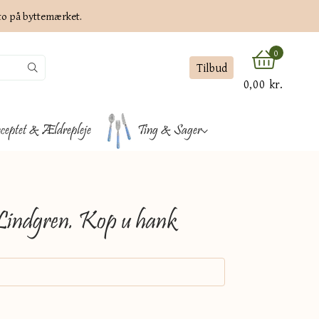
ato på byttemærket.
0
Tilbud
0,00 kr.
ceptet & Ældrepleje
Ting & Sager
 Lindgren. Kop u hank