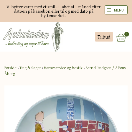
Vi bytter varer med et smil - i løbet af 1 måned efter
MENU
datoen på kassebon eller til og med dato på
byttemærket.
0
Tilbud
Forside
›
Ting & Sager
›
Børneservice og bestik
›
Astrid Lindgren / Alfons
Åberg