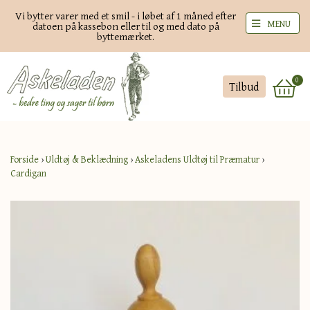
Vi bytter varer med et smil - i løbet af 1 måned efter
MENU
datoen på kassebon eller til og med dato på
byttemærket.
0
Tilbud
Forside
›
Uldtøj & Beklædning
›
Askeladens Uldtøj til Præmatur
›
Cardigan