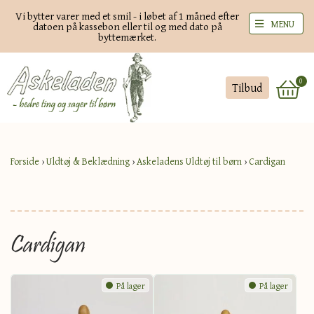
Vi bytter varer med et smil - i løbet af 1 måned efter
MENU
datoen på kassebon eller til og med dato på
byttemærket.
0
Tilbud
Forside
›
Uldtøj & Beklædning
›
Askeladens Uldtøj til børn
›
Cardigan
Cardigan
På lager
På lager