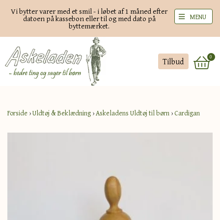
Vi bytter varer med et smil - i løbet af 1 måned efter
MENU
datoen på kassebon eller til og med dato på
byttemærket.
0
Tilbud
Forside
›
Uldtøj & Beklædning
›
Askeladens Uldtøj til børn
›
Cardigan