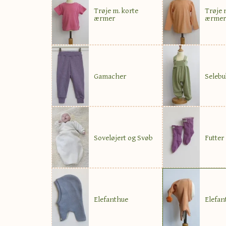
Trøje m. korte
Trøje 
ærmer
ærmer
Gamacher
Selebu
Soveløjert og Svøb
Futter
Elefanthue
Elefan