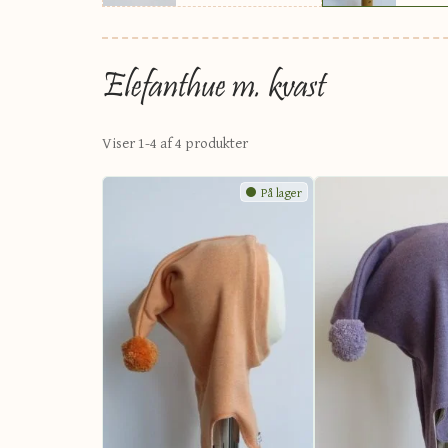
Elefanthue m. kvast
Viser 1-4 af 4 produkt
er
På lager