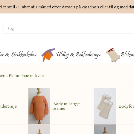
d et smil - i løbet af 1 måned efter datoen på kassebon eller til og med d
ter & Strikkeskole
Uldtøj & Beklædning
Blekon
ørn
›
Elefanthue m. kvast
Body m. lange
dertrøje
Bodyfor
ærmer