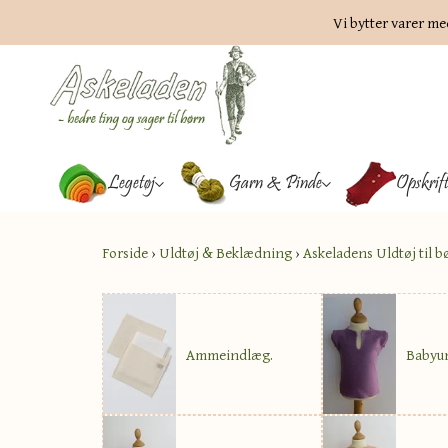
Vi bytter varer me
Legetøj
Garn & Pinde
Opskrif
Forside
›
Uldtøj & Beklædning
›
Askeladens Uldtøj til b
Ammeindlæg.
Babyun