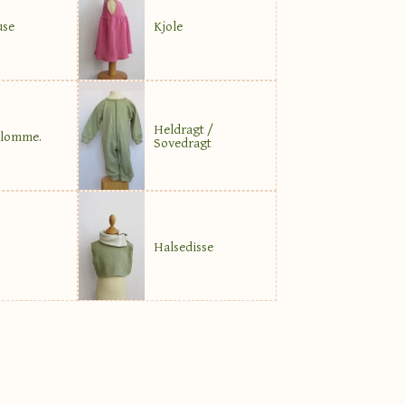
use
Kjole
Heldragt /
 lomme.
Sovedragt
Halsedisse