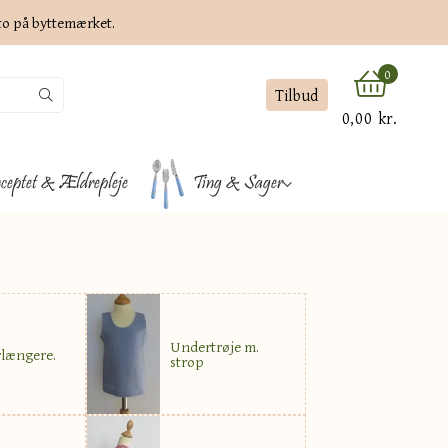
ato på byttemærket.
0
Tilbud
0,00 kr.
ceptet & Ældrepleje
Ting & Sager
Undertrøje m.
længere.
strop