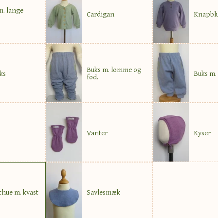
m. lange
Cardigan
Knapbl
Buks m. lomme og
ks
Buks m.
fod.
Vanter
Kyser
thue m. kvast
Savlesmæk